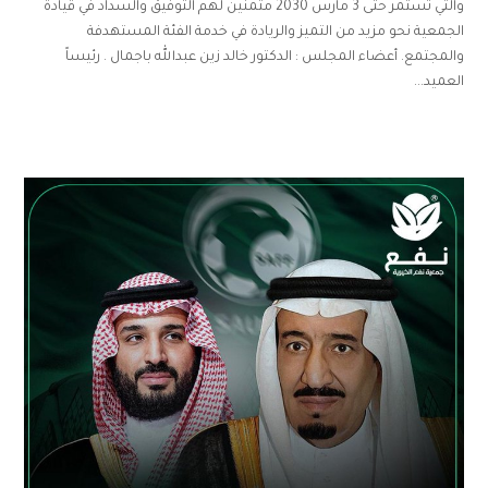
والتي تستمر حتى 3 مارس 2030 متمنين لهم التوفيق والسداد في قيادة
الجمعية نحو مزيد من التميز والريادة في خدمة الفئة المستهدفة
والمجتمع. أعضاء المجلس : الدكتور خالد زين عبدالله باجمال . رئيساً
العميد...