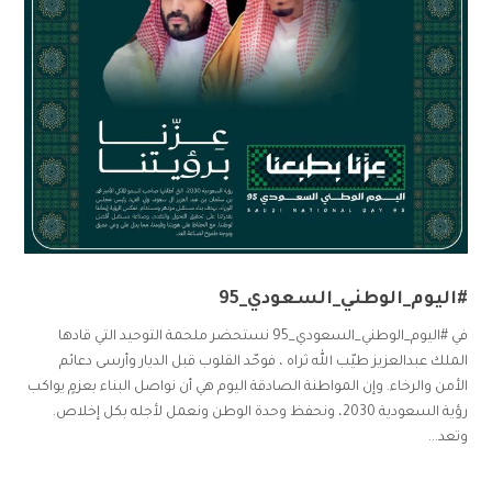
#اليوم_الوطني_السعودي_95
في #اليوم_الوطني_السعودي_95 نستحضر ملحمة التوحيد التي قادها
الملك عبدالعزيز طيّب الله ثراه ، فوحّد القلوب قبل الديار وأرسى دعائم
الأمن والرخاء. وإن المواطنة الصادقة اليوم هي أن نواصل البناء بعزمٍ يواكب
رؤية السعودية 2030، ونحفظ وحدة الوطن ونعمل لأجله بكل إخلاص.
وتعد...