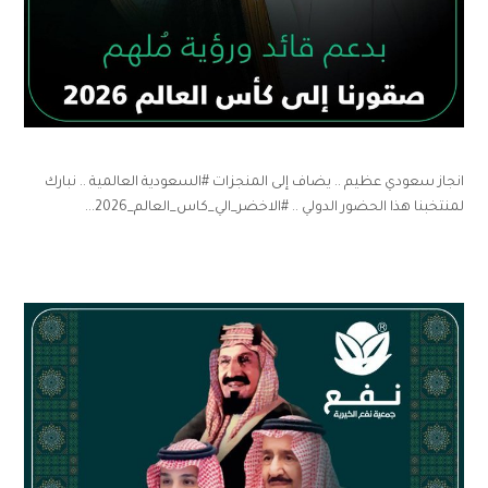
انجاز سعودي عظيم .. يضاف إلى المنجزات #السعودية العالمية .. نبارك
لمنتخبنا هذا الحضور الدولي .. #الاخضر_الي_كاس_العالم_2026...