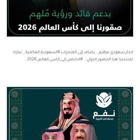
انجاز سعودي عظيم .. يضاف إلى المنجزات #السعودية العالمية .. نبارك
لمنتخبنا هذا الحضور الدولي .. #الاخضر_الي_كاس_العالم_2026...