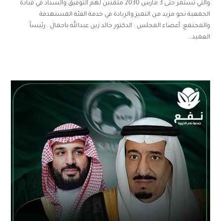
والتي تستمر حتى 3 مارس 2030 متمنين لهم التوفيق والسداد في قيادة
الجمعية نحو مزيد من التميز والريادة في خدمة الفئة المستهدفة
والمجتمع. أعضاء المجلس : الدكتور خالد زين عبدالله باجمال . رئيساً
العميد...