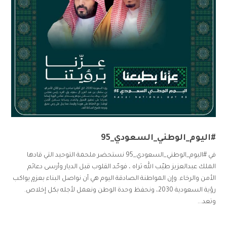
#اليوم_الوطني_السعودي_95
في #اليوم_الوطني_السعودي_95 نستحضر ملحمة التوحيد التي قادها
الملك عبدالعزيز طيّب الله ثراه ، فوحّد القلوب قبل الديار وأرسى دعائم
الأمن والرخاء. وإن المواطنة الصادقة اليوم هي أن نواصل البناء بعزمٍ يواكب
رؤية السعودية 2030، ونحفظ وحدة الوطن ونعمل لأجله بكل إخلاص.
وتعد...