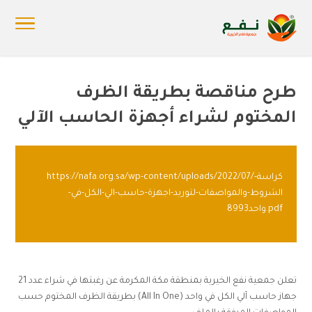
طرح مناقصة بطريقة الظرف
المختوم لشراء أجهزة الحاسب الآلي
https://nafa.org.sa/wp-content/uploads/2022/07/كراسة-
الشروط-والمواصفات-لتوريد-اجهزة-حاسب-الي-الكل-في-
واحد8993.pdf
تعلن جمعية نفع الخيرية بمنطقة مكة المكرمة عن رغبتها في شراء عدد 21
جهاز حاسب آلي الكل في واحد (All In One) بطريقة الظرف المختوم حسب