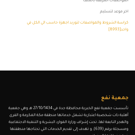
المواصفات المرفقة بالملف
اخر موعد لتسليم
كراسة الشروط والمواصفات لتوريد اجهزة حاسب الي الكل في
واحد[8993]
جمعية نفع
تأسست جمعية نفع الخبرية محافظة جدة في 27/10/1434 هـ وهي جمعية
أهلية ذات شخصية اعتبارية تشمل خدماتها منطقة مكة المكرمة و القرى
والهجر التابعة لها، تحت إشراف وزارة الموارد البشرية و التنمية الاجتماعية
ومسجلة برقم (639), و تهدف إلى تقديم الخدمات التي تحتاجها منطقتها