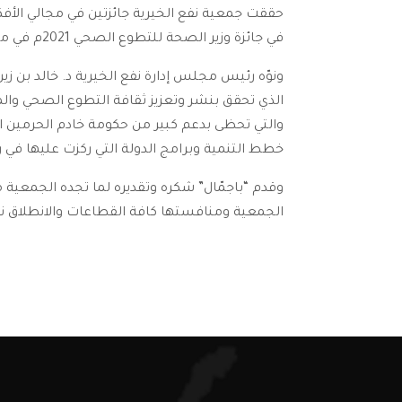
حققت جمعية نفع الخيرية جائزتين في مجالي الأفكار
في جائزة وزير الصحة للتطوع الصحي 2021م في مجال الأفكار الإبداعية كما فازت الجمعية بالمركز الثالث في الجائزة الوطنية للعمل التطوعي لعام 2021م .
ونوّه رئيس مجلس إدارة نفع الخيرية د. خالد بن ز
الذي تحقق بنشر وتعزيز ثقافة التطوع الصحي وال
والتي تحظى بدعم كبير من حكومة خادم الحرمين ال
خطط التنمية وبرامج الدولة التي ركزت عليها في رؤية ا
وقدم “باجمّال” شكره وتقديره لما تجده الجمعية من 
الجمعية ومنافستها كافة القطاعات والانطلاق ن