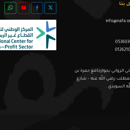
 بنا
info@nafa.o
053603
012621
ي الروابي بجوارجامع حمزة بن
مطلب رضي الله عنه – شارع
له السويدي .