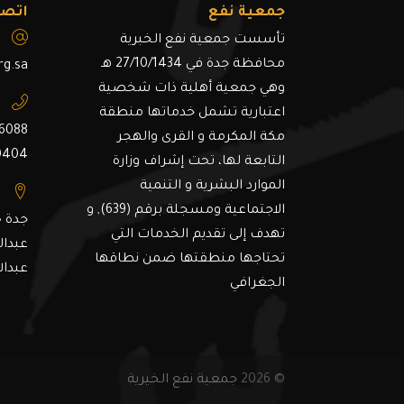
جمعية نفع
اتصل
تأسست جمعية نفع الخبرية
محافظة جدة في 27/10/1434 هـ
rg.sa
وهي جمعية أهلية ذات شخصية
اعتبارية تشمل خدماتها منطقة
6088
مكة المكرمة و القرى والهجر
0404
التابعة لها، تحت إشراف وزارة
الموارد البشرية و التنمية
الاجتماعية ومسجلة برقم (639), و
جدة ح
تهدف إلى تقديم الخدمات التي
عبدال
تحتاجها منطقتها ضمن نطاقها
عبدال
الجغرافي
© 2026
جمعية نفع الخيرية