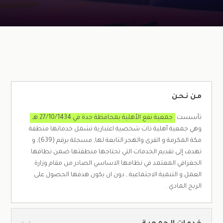
مـن نـحـن
تأسست
جمعية نفع الأهلية بمحافظة جدة في 27/10/1434 هـ
وهي جمعية أهلية ذات شخصية اعتبارية تشمل خدماتها منطقة
مكة المكرمة و القرى والهجر التابعة لها, مسجلة برقم (639), و
تهدف إلى تقديم الخدمات التي تحتاجها منطقتها ضمن نطاقها
الجغرافي المعتمد في نظامها الاساسي الصادر من مقام وزارة
العمل و التنمية الاجتماعية , دون ان يكون هدفها الحصول على
الربح المادي .