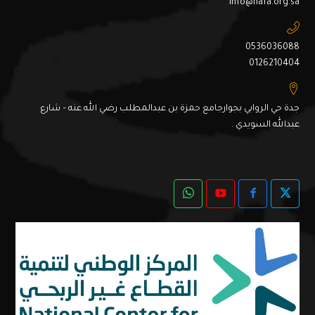
info@nafa.org.sa
0536036088
0126210404
جدة حي الروابي بجوارجامع حمزة بن عبدالمطلب رضي الله عنه – شارع
عبدالله السويدي .