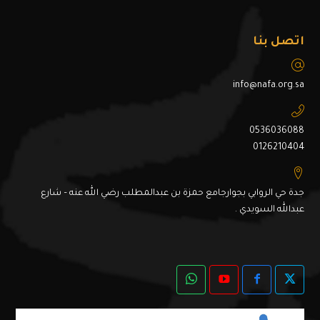
اتصل بنا
info@nafa.org.sa
0536036088
0126210404
جدة حي الروابي بجوارجامع حمزة بن عبدالمطلب رضي الله عنه – شارع
عبدالله السويدي .