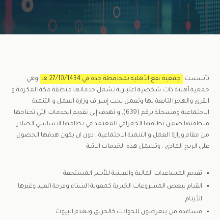
تأسست
جمعية نفع الأهلية بمحافظة جدة في 27/10/1434 هـ
وهي
جمعية أهلية ذات شخصية اعتبارية تشمل خدماتها منطقة مكة المكرمة و
القرى والهجر التابعة لها وتعمل تحت إشراف وزارة العمل و التنمية
الاجتماعية ومسجلة برقم (639), و تهدف إلى تقديم الخدمات التي تحتاجها
منطقتها ضمن نطاقها الجغرافي المعتمد في نظامها الاساسي الصادر
من مقام وزارة العمل و التنمية الاجتماعية , دون ان يكون هدفها الحصول
على الربح المادي , وتشمل هذه الخدمات الاتية
تقديم المساعدات المالية والعينية للأسر المستحقة
القيام ببعض المشروعات الخيرية كمعونة الشتاء وفرحة العيد وغيرها
للأيتام
مساعدة من يتعرضون للحوادث كالحريق وتهدم البيوت