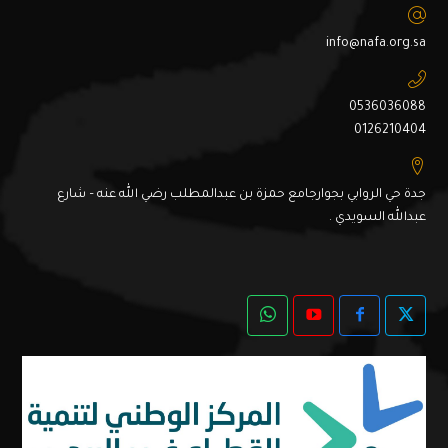
info@nafa.org.sa
0536036088
0126210404
جدة حي الروابي بجوارجامع حمزة بن عبدالمطلب رضي الله عنه – شارع
عبدالله السويدي .