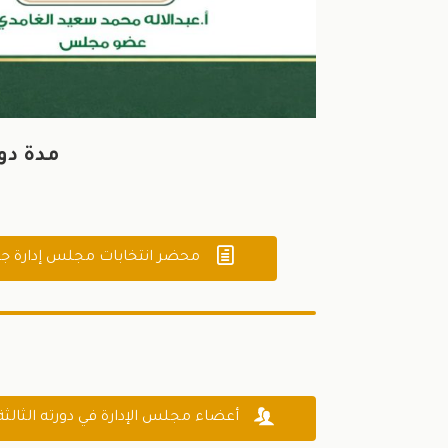
مدة دو

محضر انتخابات مجلس إدارة جم

أعضاء مجلس الإدارة في دورته الثالثة