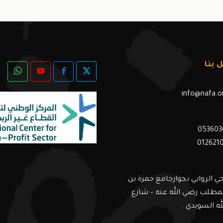
 بنا
info@nafa.o
053603
012621
ي الروابي بجوارجامع حمزة بن
مطلب رضي الله عنه – شارع
له السويدي .