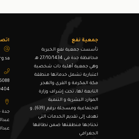
جمعية نفع
اتصل
تأسست جمعية نفع الخبرية
محافظة جدة في 27/10/1434 هـ
rg.sa
وهي جمعية أهلية ذات شخصية
اعتبارية تشمل خدماتها منطقة
6088
مكة المكرمة و القرى والهجر
0404
التابعة لها، تحت إشراف وزارة
الموارد البشرية و التنمية
الاجتماعية ومسجلة برقم (639), و
جدة ح
تهدف إلى تقديم الخدمات التي
عبدال
تحتاجها منطقتها ضمن نطاقها
عبدال
الجغرافي