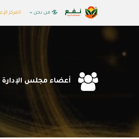
من نحن
المركز الإع

أعضاء مجلس الإدارة ف